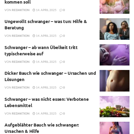
kommen soll
VON
REDAKTION
14. APRIL 2025
0
Ungewollt schwanger – was tun: Hilfe &
Beratung
VON
REDAKTION
14. APRIL 2025
0
Schwanger – ab wann Übelkeit tritt
typischerweise auf
VON
REDAKTION
14. APRIL 2025
0
Dicker Bauch wie schwanger – Ursachen und
Lösungen
VON
REDAKTION
14. APRIL 2025
0
Schwanger – was nicht essen: Verbotene
Lebensmittel
VON
REDAKTION
14. APRIL 2025
0
Aufgeblähter Bauch wie schwanger:
Ursachen & Hilfe