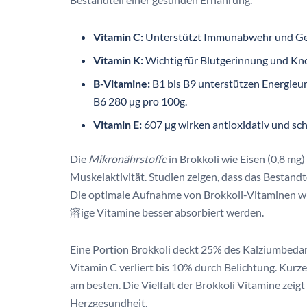
Vitamin C:
Unterstützt Immunabwehr und Ge
Vitamin K:
Wichtig für Blutgerinnung und Kn
B-Vitamine:
B1 bis B9 unterstützen Energieum
B6 280 µg pro 100g.
Vitamin E:
607 µg wirken antioxidativ und sch
Die
Mikronährstoffe
in Brokkoli wie Eisen (0,8 m
Muskelaktivität. Studien zeigen, dass das Bestand
Die optimale Aufnahme von Brokkoli-Vitaminen wi
溶ige Vitamine besser absorbiert werden.
Eine Portion Brokkoli deckt 25% des Kalziumbedarf
Vitamin C verliert bis 10% durch Belichtung. Kur
am besten. Die Vielfalt der Brokkoli Vitamine zei
Herzgesundheit.