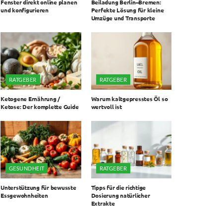
Fenster direkt online planen
Beiladung Berlin–Bremen:
und konfigurieren
Perfekte Lösung für kleine
Umzüge und Transporte
RATGEBER
RATGEBER
Ketogene Ernährung /
Warum kaltgepresstes Öl so
Ketose: Der komplette Guide
wertvoll ist
GESUNDHEIT
RATGEBER
Unterstützung für bewusste
Tipps für die richtige
Essgewohnheiten
Dosierung natürlicher
Extrakte