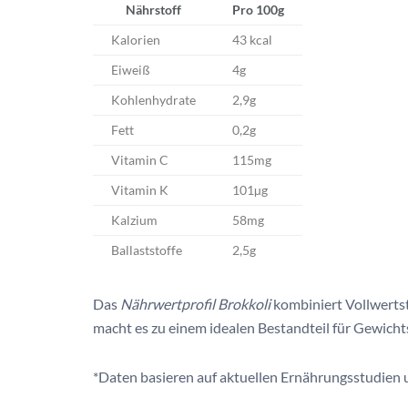
Nährstoff
Pro 100g
Kalorien
43 kcal
Eiweiß
4g
Kohlenhydrate
2,9g
Fett
0,2g
Vitamin C
115mg
Vitamin K
101µg
Kalzium
58mg
Ballaststoffe
2,5g
Das
Nährwertprofil Brokkoli
kombiniert Vollwerts
macht es zu einem idealen Bestandteil für Gewicht
*Daten basieren auf aktuellen Ernährungsstudien 