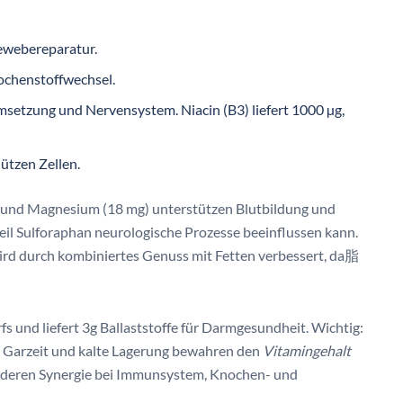
webereparatur.
ochenstoffwechsel.
setzung und Nervensystem. Niacin (B3) liefert 1000 µg,
ützen Zellen.
g) und Magnesium (18 mg) unterstützen Blutbildung und
teil Sulforaphan neurologische Prozesse beeinflussen kann.
rd durch kombiniertes Genuss mit Fetten verbessert, da脂
s und liefert 3g Ballaststoffe für Darmgesundheit. Wichtig:
ze Garzeit und kalte Lagerung bewahren den
Vitamingehalt
gt deren Synergie bei Immunsystem, Knochen- und