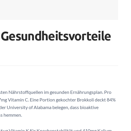
 Gesundheitsvorteile
sten Nährstoffquellen im gesunden Ernährungsplan. Pro
7mg Vitamin C. Eine Portion gekochter Brokkoli deckt 84%
der University of Alabama belegen, dass bioaktive
ess hemmen.
176µg Vitamin K für Knochenstabilität und 410mg Kalium