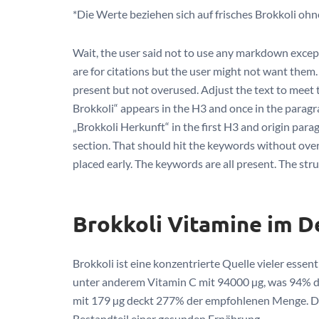
*Die Werte beziehen sich auf frisches Brokkoli ohn
Wait, the user said not to use any markdown except
are for citations but the user might not want them
present but not overused. Adjust the text to meet
Brokkoli“ appears in the H3 and once in the paragra
„Brokkoli Herkunft“ in the first H3 and origin par
section. That should hit the keywords without overs
placed early. The keywords are all present. The stru
Brokkoli Vitamine im De
Brokkoli ist eine konzentrierte Quelle vieler essen
unter anderem Vitamin C mit 94000 µg, was 94% 
mit 179 µg deckt 277% der empfohlenen Menge. D
Bestandteil einer gesunden Ernährung.