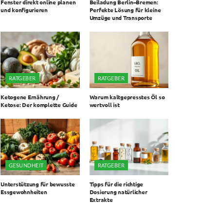
Fenster direkt online planen
Beiladung Berlin–Bremen:
und konfigurieren
Perfekte Lösung für kleine
Umzüge und Transporte
RATGEBER
RATGEBER
Ketogene Ernährung /
Warum kaltgepresstes Öl so
Ketose: Der komplette Guide
wertvoll ist
GESUNDHEIT
RATGEBER
Unterstützung für bewusste
Tipps für die richtige
Essgewohnheiten
Dosierung natürlicher
Extrakte