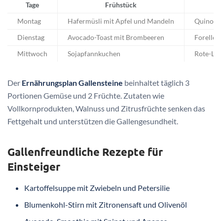
Tage
Frühstück
Montag
Hafermüsli mit Apfel und Mandeln
Quinoa-S
Dienstag
Avocado-Toast mit Brombeeren
Forelle 
Mittwoch
Sojapfannkuchen
Rote-Li
Der
Ernährungsplan Gallensteine
beinhaltet täglich 3
Portionen Gemüse und 2 Früchte. Zutaten wie
Vollkornprodukten, Walnuss und Zitrusfrüchte senken das
Fettgehalt und unterstützen die Gallengesundheit.
Gallenfreundliche Rezepte für
Einsteiger
Kartoffelsuppe mit Zwiebeln und Petersilie
Blumenkohl-Stirn mit Zitronensaft und Olivenöl