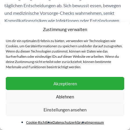
täglichen Entscheidungen ab. Sich bewusst essen, bewegen
und medizinische Vorsorge-Checks wahrnehmen, senkt
Komplikationsrisiken wie Infektionen oder Entzündungen.
Mit den Ernährungstipps aus diesem Artikel können Sie nicht
Zustimmung verwalten
nur Gallensteine vorbeugen, sondern gleichzeitig Ihre
Um dir ein optimales Erlebnis zu bieten, verwenden wir Technologien wie
allgemeine Gesundheit stärken. Beginnen Sie mit
Cookies, um Geräteinformationen zu speichern und/oder darauf zuzugreifen.
Kleinigkeiten: mehr Gemüse, bewusste Fettwahl und
Wenn du diesen Technologien zustimmst, können wir Daten wie das
Surfverhalten oder eindeutige IDs auf dieser Website verarbeiten. Wenn du
regelmäßige Prüfung der Leberwerte. Die Gallengesundheit
deine Zustimmung nicht erteilst oder zurückziehst, können bestimmte
ist ein zentrales Puzzelstein für ein lebendiges Leben.
Merkmale und Funktionen beeinträchtigt werden.
Akzeptieren
FAQ
Ablehnen
Was sind Gallensteine?
Einstellungen ansehen
Gallensteine sind feste Ablagerungen, die sich in der
Cookie-Richtlinie
Datenschutzerklärung
Impressum
Gallenblase bilden. Sie entstehen, wenn sich bestimmte